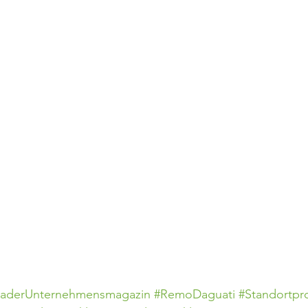
eaderUnternehmensmagazin
#RemoDaguati
#Standortpr