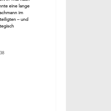
nnte eine lange 
Fachmann im 
eiligten – und 
tegisch 
 38