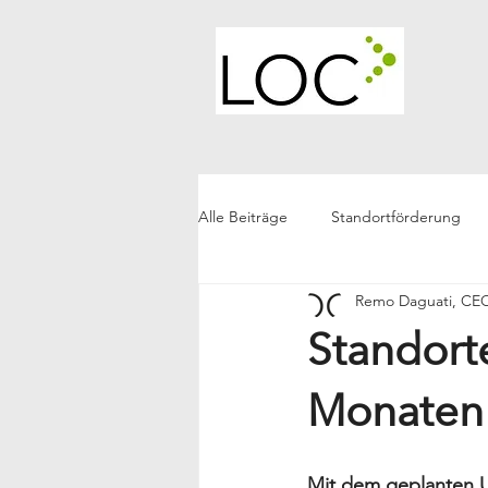
Alle Beiträge
Standortförderung
Remo Daguati, C
LOC Generell
Future Living
Standorte
Monaten
Mit dem geplanten U