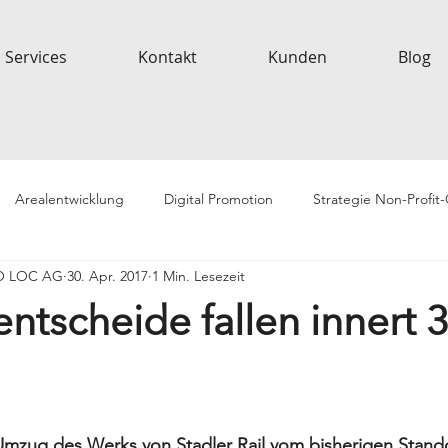
Services
Kontakt
Kunden
Blog
Arealentwicklung
Digital Promotion
Strategie Non-Profit
EO LOC AG
30. Apr. 2017
1 Min. Lesezeit
ntscheide fallen innert 3
mzug des Werks von Stadler Rail vom bisherigen Standor