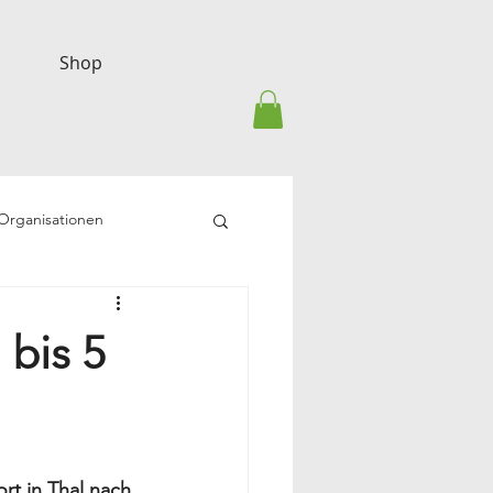
Shop
-Organisationen
 bis 5
t in Thal nach 