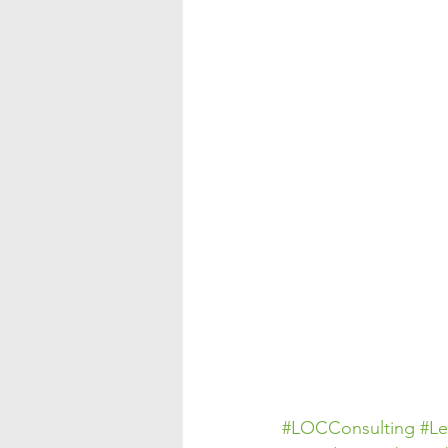
#LOCConsulting
#L