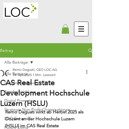
Beitrag
Alle Beiträge
Remo Daguati, CEO LOC AG
Alle Beiträge
14. Apr. 2025
1 Min. Lesezeit
CAS Real Estate
Standortförderung
Development Hochschule
Arealentwicklung
Digital Promotion
Luzern (HSLU)
Strategie Non-Profit-Organisationen
Remo Daguati wirkt ab Herbst 2025 als 
LOC Generell
Dozent an der Hochschule Luzern 
(HSLU) im CAS Real Estate 
Future Living