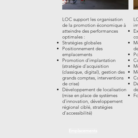
LOC support les organisation
LO
de la promotion économique à
im
atteindre des performances
Ex
optimales :
co
Stratégies globales
M
Positionnement des
de
emplacements
Po
Promotion d'implantation
Co
(stratégie d'acquisition
Mé
(classique, digital), gestion des
Mé
grands comptes, interventions
Co
de crise)
D
Développement de localisation
de
(mise en place de systèmes
Fo
d'innovation, développement
régional ciblé, stratégies
d'accessibilité)
Emplacements