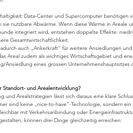
altigkeit: 
Data-Center und Supercomputer benötigen vie
en sie nutzbare Abwärme. Wenn diese Wärme in Areale un
nde integriert wird, entstehen doppelte Effekte: niedr
re Gesamtwirtschaftlichkeit. 
durch auch „Ankerkraft“ für weitere Ansiedlungen und I
 das Areal zudem als wichtiges Wirtschaftsgebiet und erw
ng/Ansiedlung eines grossen Unternehmenshauptsitzes 
r Standort- und Arealentwicklung?
g und Arealstrategien lässt sich daraus eine klare Schlu
hner sind keine „nice-to-have“-Technologie, sondern ein 
gleichbar mit Verkehrsanbindung oder Energieinfrastruktu
gestalten, können drei Dinge gleichzeitig erreichen: