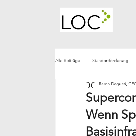
Alle Beiträge
Standortförderung
Remo Daguati, C
LOC Generell
Future Living
Supercom
Wenn Spe
Basisinfr