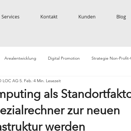
Services
Kontakt
Kunden
Blog
Arealentwicklung
Digital Promotion
Strategie Non-Profit
EO LOC AG
5. Feb.
4 Min. Lesezeit
puting als Standortfakto
zialrechner zur neuen
astruktur werden