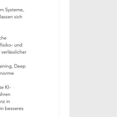
rn Systeme, 
lassen sich 
che 
Risiko- und 
verlässlicher 
raining, Deep 
 enorme 
e KI-
ühren 
nz in 
n besseres 