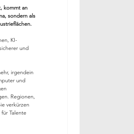
t, kommt an 
ma, sondern als 
strieflächen. 
en, KI-
sicherer und 
ehr, irgendein 
mputer und 
gen 
gen. Regionen, 
ie verkürzen 
für Talente 