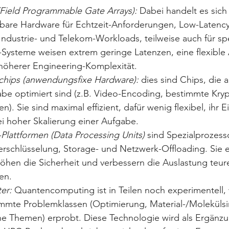
ield Programmable Gate Arrays): 
Dabei handelt es sich
are Hardware für Echtzeit-Anforderungen, Low-Latency
dustrie- und Telekom-Workloads, teilweise auch für spez
-Systeme weisen extrem geringe Latenzen, eine flexible
 höherer Engineering-Komplexität.
chips (anwendungsfixe Hardware):
 dies sind Chips, die 
be optimiert sind (z.B. Video-Encoding, bestimmte Kryp
). Sie sind maximal effizient, dafür wenig flexibel, ihr E
ei hoher Skalierung einer Aufgabe.
lattformen (Data Processing Units)
 sind Spezialprozess
erschlüsselung, Storage- und Netzwerk-Offloading. Sie e
hen die Sicherheit und verbessern die Auslastung teure
en. 
er: 
Quantencomputing ist in Teilen noch experimentell, 
timmte Problemklassen (Optimierung, Material-/Molekülsi
he Themen) erprobt. Diese Technologie wird als Ergänzu