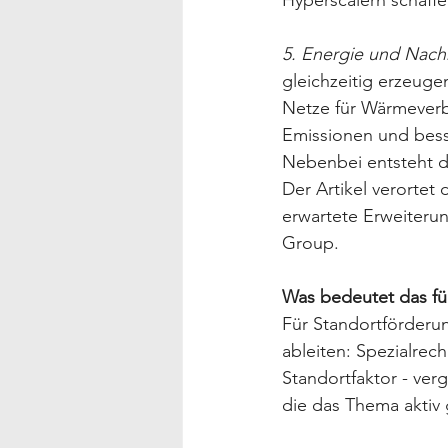
5. Energie und Nachh
gleichzeitig erzeug
Netze für Wärmeverbu
Emissionen und besse
Nebenbei entsteht da
Der Artikel verortet
erwartete Erweiteru
Group. 
Was bedeutet das fü
Für Standortförderun
ableiten: Spezialrec
Standortfaktor - ver
die das Thema aktiv 