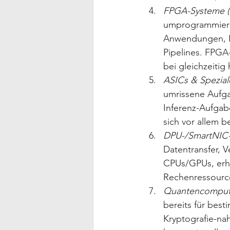
FPGA-Systeme (F
umprogrammierb
Anwendungen, In
Pipelines. FPGA
bei gleichzeitig
ASICs & Spezial
umrissene Aufga
Inferenz-Aufgaben
sich vor allem b
DPU-/SmartNIC-P
Datentransfer, V
CPUs/GPUs, erhö
Rechenressourc
Quantencomput
bereits für bes
Kryptografie-na