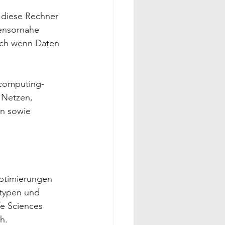
 diese Rechner 
sensornahe 
ich wenn Daten 
rcomputing-
 Netzen, 
en sowie 
ptimierungen 
otypen und 
fe Sciences 
h.