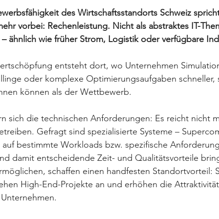
werbsfähigkeit des Wirtschaftsstandorts Schweiz sprich
hr vorbei: Rechenleistung. Nicht als abstraktes IT-The
– ähnlich wie früher Strom, Logistik oder verfügbare Indu
tschöpfung entsteht dort, wo Unternehmen Simulation
illinge oder komplexe Optimierungsaufgaben schneller, 
echnen können als der Wettbewerb.
rn sich die technischen Anforderungen: Es reicht nicht m
treiben. Gefragt sind spezialisierte Systeme – Superco
ie auf bestimmte Workloads bzw. spezifische Anforderun
nd damit entscheidende Zeit- und Qualitätsvorteile brin
möglichen, schaffen einen handfesten Standortvorteil: S
iehen High-End-Projekte an und erhöhen die Attraktivität 
 Unternehmen.