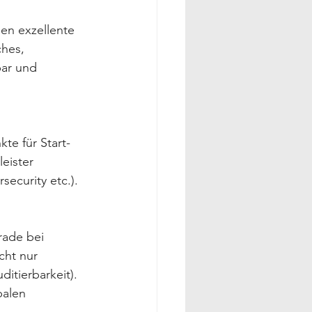
en exzellente 
hes, 
ar und 
 
te für Start-
eister 
ecurity etc.). 
ade bei 
cht nur 
itierbarkeit). 
balen 