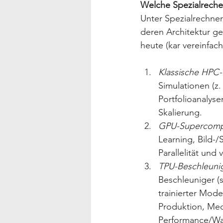
Welche Spezialreche
Unter Spezialrechner
deren Architektur gez
heute (kar vereinfac
Klassische HPC-C
Simulationen (z
Portfolioanalyse
Skalierung.
GPU-Supercompu
Learning, Bild-/
Parallelität und
TPU-Beschleunig
Beschleuniger (
trainierter Model
Produktion, Me
Performance/Watt