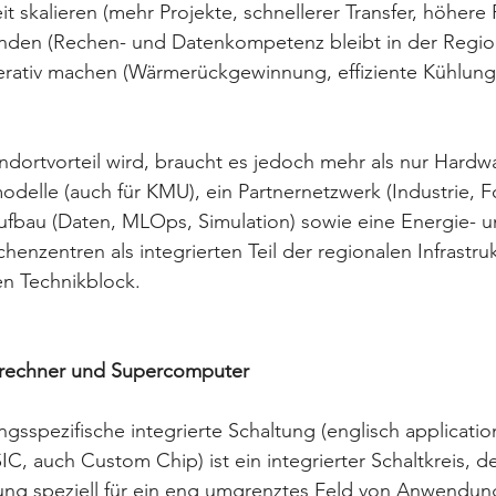
it skalieren (mehr Projekte, schnellerer Transfer, höhere 
nden (Rechen- und Datenkompetenz bleibt in der Regio
erativ machen (Wärmerückgewinnung, effiziente Kühlung,
ndortvorteil wird, braucht es jedoch mehr als nur Hardwa
delle (auch für KMU), ein Partnernetzwerk (Industrie, F
ufbau (Daten, MLOps, Simulation) sowie eine Energie- u
henzentren als integrierten Teil der regionalen Infrastruk
ten Technikblock.
lrechner und Supercomputer
sspezifische integrierte Schaltung (englisch application
SIC, auch Custom Chip) ist ein integrierter Schaltkreis, d
tung speziell für ein eng umgrenztes Feld von Anwendun