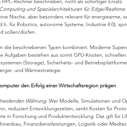
 HPC-Rechner beschrieben, nicht als sofortiger Ersatz. 
omputing und Spezialarchitekturen für Edge/Realtime:
eine Nische, aber besonders relevant für energiearme, 
h. für Robotics, autonome Systeme, Industrie 4.0), spr
ud sollen/dürfen.
den die beschriebenen Typen kombiniert. Moderne Supe
e Aufgaben bestehen aus somit GPU-Knoten, schnellen
systemen (Storage), Sicherheits- und Betriebsplattform
rgie- und Wärmestrategie.
mputer den Erfolg einer Wirtschaftsregion prägen
tscheidenden Währung:
 Wer Modelle, Simulationen und O
nn, reduziert Entwicklungszeiten, senkt Kosten für Prot
ote in Forschung und Produktentwicklung. Das gilt für Li
hinenbau, Finanzdienstleistungen, Logistik oder Medtec