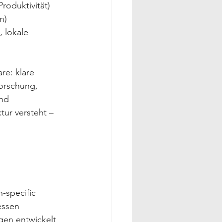
Produktivität)
n)
 lokale 
re: klare 
orschung, 
nd 
tur versteht – 
-specific 
essen 
gen entwickelt 