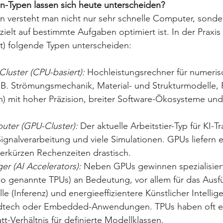
n-Typen lassen sich heute unterscheiden?
n versteht man nicht nur sehr schnelle Computer, sonde
ielt auf bestimmte Aufgaben optimiert ist. In der Praxis 
ht) folgende Typen unterscheiden:
luster (CPU-basiert): 
Hochleistungsrechner für numeris
. B. Strömungsmechanik, Material- und Strukturmodelle, 
n) mit hoher Präzision, breiter Software-Ökosysteme und 
ter (GPU-Cluster):
 Der aktuelle Arbeitstier-Typ für KI-T
Signalverarbeitung und viele Simulationen. GPUs liefern
 verkürzen Rechenzeiten drastisch. 
er (AI Accelerators):
 Neben GPUs gewinnen spezialisiert
so genannte TPUs) an Bedeutung, vor allem für das Ausf
le (Inferenz) und energieeffizientere Künstlicher Intellige
dtech oder Embedded-Anwendungen. TPUs haben oft ei
-Verhältnis für definierte Modellklassen.