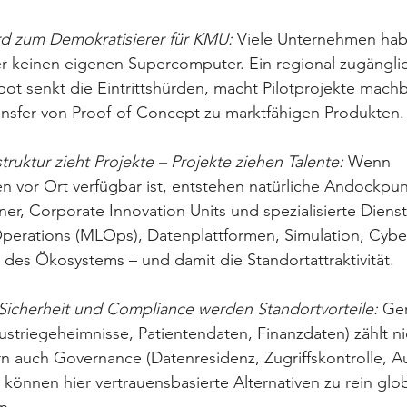
d zum Demokratisierer für KMU:
 Viele Unternehmen hab
 keinen eigenen Supercomputer. Ein regional zugänglic
t senkt die Eintrittshürden, macht Pilotprojekte machb
ansfer von Proof-of-Concept zu marktfähigen Produkten.
struktur zieht Projekte – Projekte ziehen Talente: 
Wenn 
 vor Ort verfügbar ist, entstehen natürliche Andockpunk
er, Corporate Innovation Units und spezialisierte Dienstl
erations (MLOps), Datenplattformen, Simulation, Cybers
e des Ökosystems – und damit die Standortattraktivität.
 Sicherheit und Compliance werden Standortvorteile: 
Ger
ustriegeheimnisse, Patientendaten, Finanzdaten) zählt ni
 auch Governance (Datenresidenz, Zugriffskontrolle, Aud
önnen hier vertrauensbasierte Alternativen zu rein glo
n. 