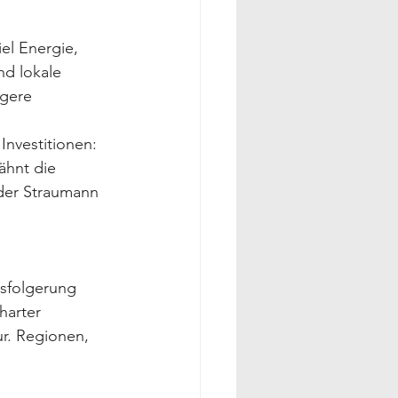
l Energie,  
d lokale 
igere 
nvestitionen: 
ähnt die 
der Straumann 
ssfolgerung 
harter 
r. Regionen, 