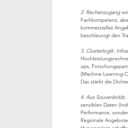
2. Rechenzugang wir
Fachkompetenz, aber
kommerzielles Angebo
beschleunigt den Tr
3. Clusterlogik: Infra
Hochleistungsrechnen
ups, Forschungspartn
(Machine-Learning-Op
Das stärkt die Dicht
4. Aus Souveränität,
sensiblen Daten (Ind
Performance, sondern
Regionale Angebote k
Hyperscalern schaffe