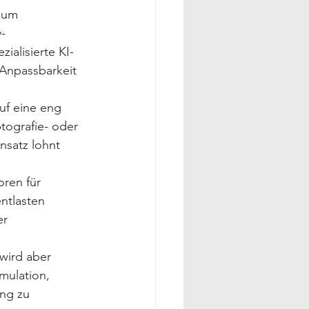
 um 
-
ialisierte KI-
 Anpassbarkeit 
auf eine eng 
tografie- oder 
insatz lohnt 
oren für 
ntlasten 
r 
wird aber 
mulation, 
ng zu 