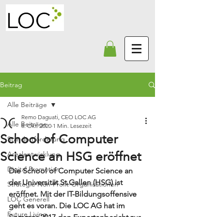
Beitrag
Alle Beiträge
Remo Daguati, CEO LOC AG
Alle Beiträge
8. Okt. 2020
1 Min. Lesezeit
School of Computer
Standortförderung
Science an HSG eröffnet
Arealentwicklung
Digital Promotion
Die School of Computer Science an 
der Universität St.Gallen (HSG) ist 
Strategie Non-Profit-Organisationen
eröffnet. Mit der IT-Bildungsoffensive 
LOC Generell
geht es voran. Die LOC AG hat im 
Future Living