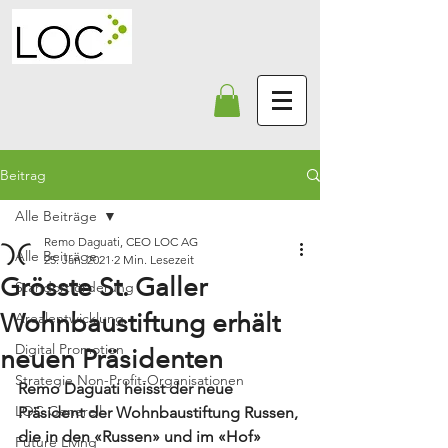
Beitrag
Alle Beiträge
Remo Daguati, CEO LOC AG
Alle Beiträge
25. Jan. 2021
2 Min. Lesezeit
Grösste St. Galler
Standortförderung
Wohnbaustiftung erhält
Arealentwicklung
Digital Promotion
neuen Präsidenten
Strategie Non-Profit-Organisationen
Remo Daguati heisst der neue 
LOC Generell
Präsident der Wohnbaustiftung Russen, 
die in den «Russen» und im «Hof» 
Future Living