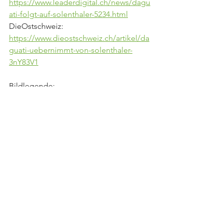
https://www.leaderdigital.ch/news/dagu
ati-folgt-auf-solenthaler-5234.html
DieOstschweiz: 
https://www.dieostschweiz.ch/artikel/da
guati-uebernimmt-von-solenthaler-
3nY83V1
Bildlegende:
Neuer Präsident für die 
Wohnbaustiftung Russen: Christoph 
Solenthaler und sein Nachfolger Remo 
Daguati (HYPE Agentur für Text, PR & 
Event)