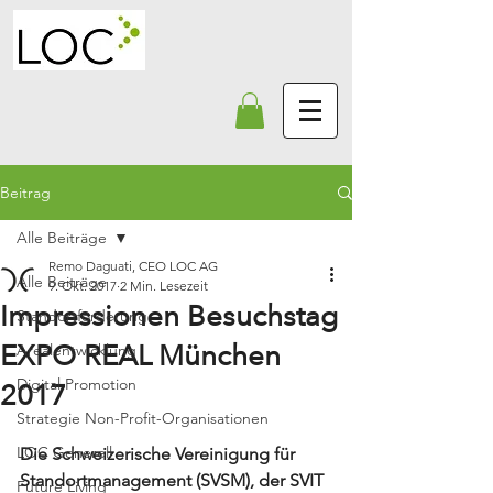
Beitrag
Alle Beiträge
Remo Daguati, CEO LOC AG
Alle Beiträge
9. Okt. 2017
2 Min. Lesezeit
Impressionen Besuchstag
Standortförderung
EXPO REAL München
Arealentwicklung
Digital Promotion
2017
Strategie Non-Profit-Organisationen
LOC Generell
Die Schweizerische Vereinigung für 
Standortmanagement (SVSM), der SVIT 
Future Living