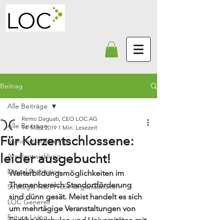
Beitrag
Alle Beiträge
Remo Daguati, CEO LOC AG
Alle Beiträge
14. März 2019
1 Min. Lesezeit
Für Kurzentschlossene:
Standortförderung
leider ausgebucht!
Arealentwicklung
Digital Promotion
Weiterbildungsmöglichkeiten im 
Themenbereich Standortförderung 
Strategie Non-Profit-Organisationen
sind dünn gesät. Meist handelt es sich 
LOC Generell
um mehrtägige Veranstaltungen von 
Future Living