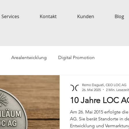
Services
Kontakt
Kunden
Blog
Arealentwicklung
Digital Promotion
ionen
LOC Generell
Future Living
Remo Daguati, CEO LOC AG
26. Mai 2025
2 Min. Lesezeit
10 Jahre LOC A
Am 26. Mai 2015 erfolgte d
AG. Sie berät Standorte in de
Entwicklung und Vermarktung