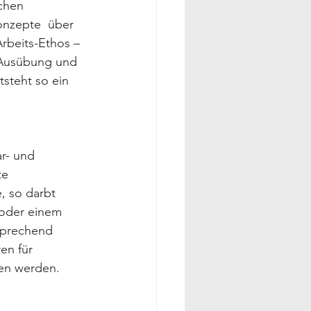
chen 
nzepte  über 
rbeits-Ethos – 
e Ausübung und 
steht so ein 
r- und 
e 
, so darbt 
oder einem 
sprechend 
en für 
en werden. 