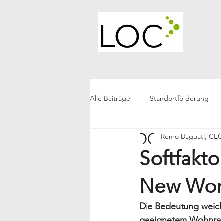
Alle Beiträge
Standortförderung
Remo Daguati, C
LOC Generell
Future Living
Softfakt
New Wor
Die Bedeutung weiche
geeignetem Wohnraum