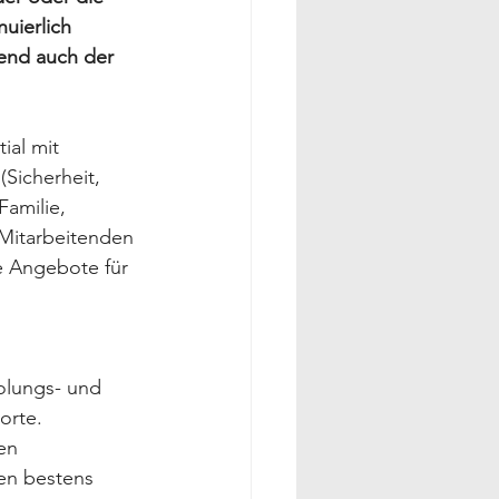
uierlich 
end auch der 
ial mit 
Sicherheit, 
Familie, 
Mitarbeitenden 
e Angebote für 
olungs- und 
orte. 
en 
en bestens 