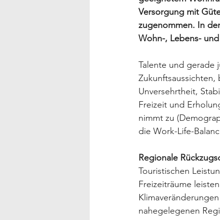
Versorgung mit Güter
zugenommen. In der P
Wohn-, Lebens- und 
Talente und gerade j
Zukunftsaussichten, 
Unversehrtheit, Stabi
Freizeit und Erholu
nimmt zu (Demograph
die Work-Life-Balance
Regionale Rückzugso
Touristischen Leistu
Freizeiträume leiste
Klimaveränderungen (
nahegelegenen Regio