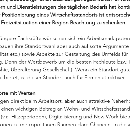
n und Dienstleistungen des täglichen Bedarfs hat kontin
ositionierung eines Wirtschaftsstandorts ist entsprech
Freizeitsituation einer Region Beachtung zu schenken. 
üngere Fachkräfte wünschen sich ein Arbeitsmarktpotent
bauen ihre Standortwahl aber auch auf softe Argumente (
lität etc.) sowie Aspekte zur Gestaltung des Umfelds für 
ng. Denn der Wettbewerb um die besten Fachleute bzw. 
ie, Überalterung Gesellschaft). Wenn ein Standort gut
 bietet, ist dieser Standort auch für Firmen attraktiver.
rte mit Werten
ngen direkt beim Arbeitsort, aber auch attraktive Naherh
n einen wichtigen Beitrag an Wohn- und Wirtschaftsstand
v.a. Hitzeperioden), Digitalisierung und New Work biet
nen zu metropolitanen Räumen klare Chancen. In dies