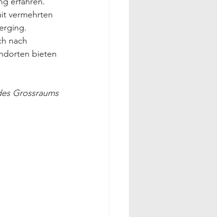
ng erfahren. 
it vermehrten 
erging. 
h nach 
ndorten bieten 
 des Grossraums 