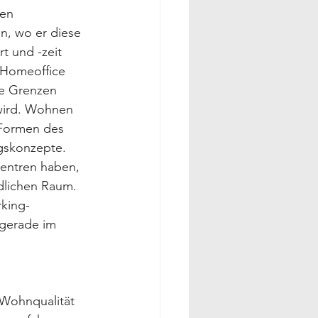
en 
n, wo er diese 
t und -zeit 
 Homeoffice 
re Grenzen 
 wird. Wohnen 
Formen des 
gskonzepte. 
Zentren haben, 
dlichen Raum. 
king-
 gerade im 
Wohnqualität 