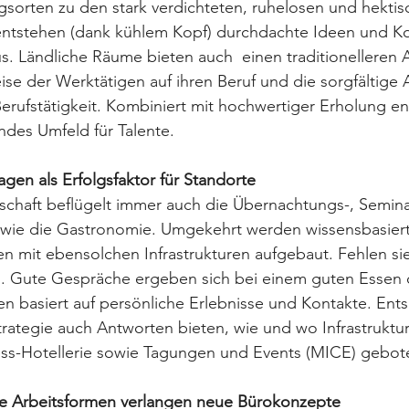
sorten zu den stark verdichteten, ruhelosen und hektis
ntstehen (dank kühlem Kopf) durchdachte Ideen und Ko
s. Ländliche Räume bieten auch  einen traditionelleren A
eise der Werktätigen auf ihren Beruf und die sorgfältig
rufstätigkeit. Kombiniert mit hochwertiger Erholung ent
ndes Umfeld für Talente. 
agen als Erfolgsfaktor für Standorte
tschaft beflügelt immer auch die Übernachtungs-, Semina
owie die Gastronomie. Umgekehrt werden wissensbasiert
en mit ebensolchen Infrastrukturen aufgebaut. Fehlen sie
. Gute Gespräche ergeben sich bei einem guten Essen 
en basiert auf persönliche Erlebnisse und Kontakte. Ent
rategie auch Antworten bieten, wie und wo Infrastruktur
ss-Hotellerie sowie Tagungen und Events (MICE) gebot
e Arbeitsformen verlangen neue Bürokonzepte