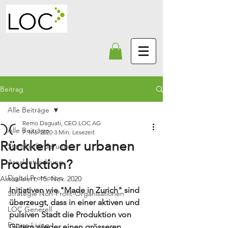
Beitrag
Alle Beiträge
Remo Daguati, CEO LOC AG
Alle Beiträge
7. Mai 2020
3 Min. Lesezeit
Rückkehr der urbanen
Standortförderung
Produktion?
Arealentwicklung
Digital Promotion
Aktualisiert:
15. Nov. 2020
Initiativen wie "Made in Zurich" sind 
Strategie Non-Profit-Organisationen
überzeugt, dass in einer aktiven und 
LOC Generell
pulsiven Stadt die Produktion von 
Future Living
Gütern wieder einen grösseren 