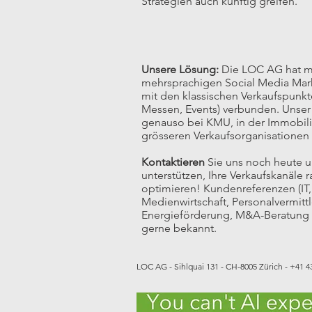
Strategien auch künftig greifen.
Unsere Lösung:
Die LOC AG hat me
mehrsprachigen Social Media Mar
mit den klassischen Verkaufspunk
Messen, Events) verbunden. Unser
genauso bei KMU, in der Immobilie
grösseren Verkaufsorganisationen
Kontaktieren
Sie uns noch heute um
unterstützen, Ihre Verkaufskanäle 
optimieren! Kundenreferenzen (IT,
Medienwirtschaft, Personalvermittl
Energieförderung, M&A-Beratung e
gerne bekannt.
LOC AG - Sihlquai 131 - CH-8005 Zürich - +41 43