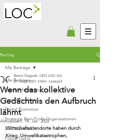
Beitrag
Alle Beiträge
Remo Daguati, CEO LOC AG
Alle Beiträge
21. Sept. 2021
3 Min. Lesezeit
Wenn das kollektive
Standortförderung
Gedächtnis den Aufbruch
Arealentwicklung
Digital Promotion
lähmt
Strategie Non-Profit-Organisationen
Aktualisiert:
14. Jan. 2022
Wirtschaftsstandorte haben durch 
LOC Generell
Krieg, Umweltkatastrophen, 
Future Living