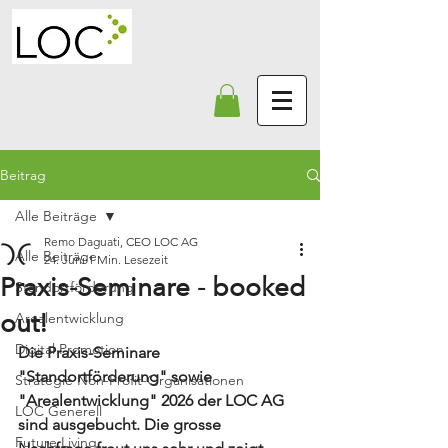
Beitrag
Alle Beiträge
Remo Daguati, CEO LOC AG
Alle Beiträge
24. Juni
1 Min. Lesezeit
Praxis-Seminare - booked
Standortförderung
out!
Arealentwicklung
Digital Promotion
Die Praxis-Seminare 
"Standortförderung" sowie 
Strategie Non-Profit-Organisationen
"Arealentwicklung" 2026 der LOC AG 
LOC Generell
sind ausgebucht. Die grosse 
Future Living